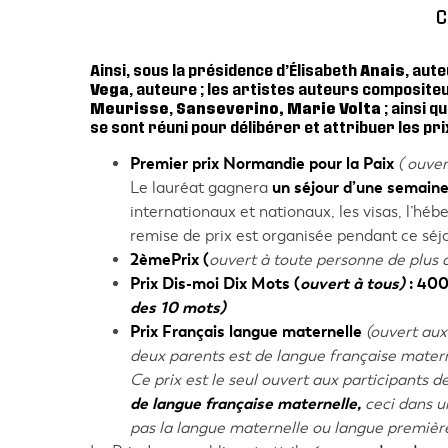
C
Ainsi, sous la présidence d’Élisabeth
Anaïs
, aut
Vega
, auteure ; les artistes auteurs composite
Meurisse
,
Sanseverino, Marie Volta
; ainsi q
se sont réuni pour délibérer et attribuer les pri
Premier prix Normandie pour la Paix
( ouve
Le lauréat gagnera
un séjour d’une semain
internationaux et nationaux, les visas, l’hé
remise de prix est organisée pendant ce séjo
2èmePrix (
ouvert à toute personne de plus 
Prix Dis-moi Dix Mots (
ouvert à tous)
: 40
des 10 mots)
Prix Français langue maternelle
(ouvert aux
deux parents est de langue française matern
Ce prix est le seul ouvert aux participants d
de langue française maternelle,
ceci dans un
pas la langue maternelle ou langue premièr