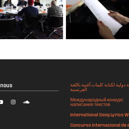
-nous
دولية لكتابة كلمات أغنية باللغة
الفرنسية
Международный конкурс
написания текстов
International Song Lyrics W
Concurso internacional de 