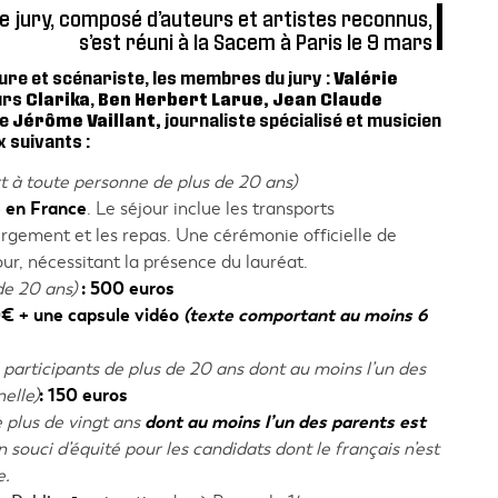
e jury, composé d’auteurs et artistes reconnus,
s’est réuni à la Sacem à Paris le 9 mars
eure et scénariste, les membres du jury :
Valérie
urs
Clarika
,
Ben Herbert Larue,
Jean Claude
ue
Jérôme Vaillant,
journaliste spécialisé et musicien
x suivants :
rt à toute personne de plus de 20 ans)
e en France
. Le séjour inclue les transports
bergement et les repas. Une cérémonie officielle de
ur, nécessitant la présence du lauréat.
de 20 ans)
: 500 euros
0€ + une capsule vidéo
(texte comportant au moins 6
 participants de plus de 20 ans dont au moins l’un des
elle)
: 150 euros
e plus de vingt ans
dont au moins l’un des parents est
 souci d’équité pour les candidats dont le français n’est
e.