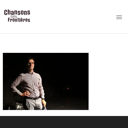
Allumés-Sept19 (15)web