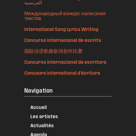
الفرنسية
Международный конкурс написания
текстов
International Song Lyrics Writing
Concurso internacional de escrita
国际法语歌曲歌词创作比赛
Concurso internacional de escritura
Concours international d'écriture
Navigation
Accueil
Les artistes
Actualités
Agenda