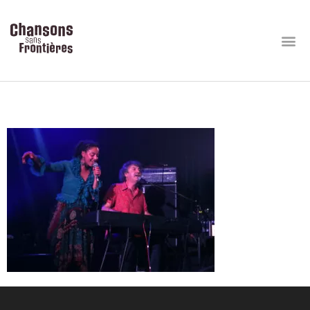
DébaDuo au BBC