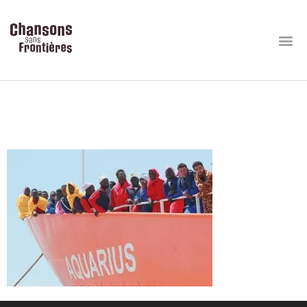
Sauvetage-lassociation-SOS-
Mediterranee_0_729_486