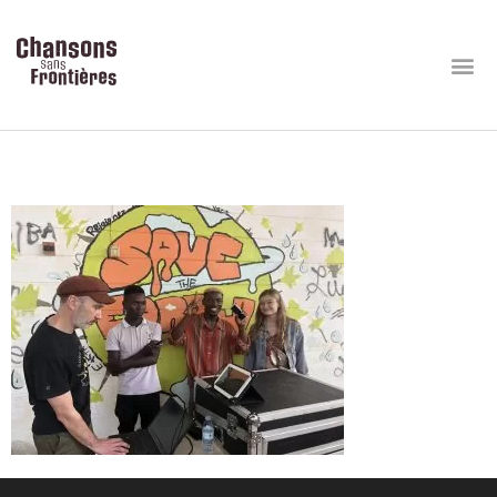
337556586_1611932966302026