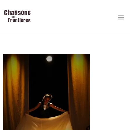
Elo seule tissuWeb