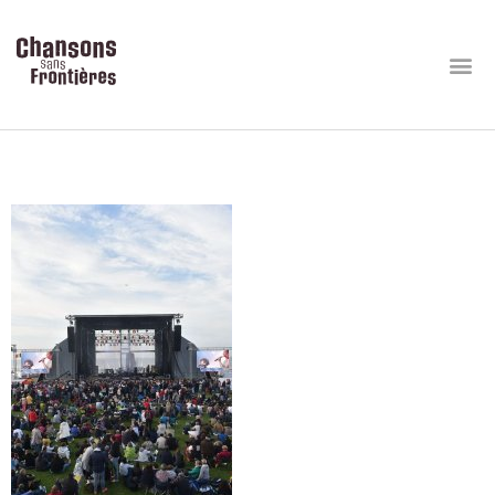
DBD-ConcertOmahaBeach (10)