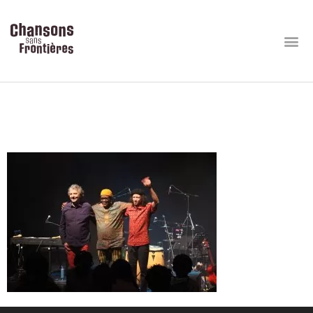
Concert Traverse_sortie
résidence (690)