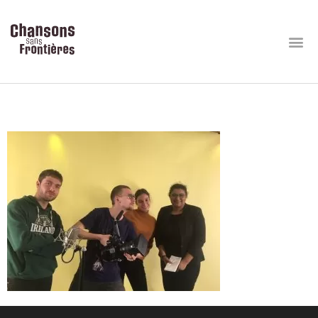
TournageCapsules (11)